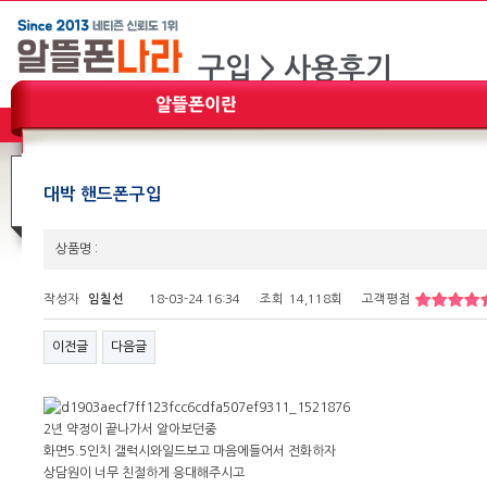
대박 핸드폰구입
상품명 :
작성자
임칠선
18-03-24 16:34
조회
14,118회
고객평점
이전글
다음글
2년 약정이 끝나가서 알아보던중
화면5.5인치 갤럭시와일드보고 마음에들어서 전화하자
상담원이 너무 친절하게 응대해주시고