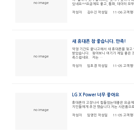
no image
있네요^^요금제도 좋고, 통화, 데이터 모두 
작성자
김수진
작성일
11-06
고객평
새 휴대폰 참 좋습니다. 만족!
약정 기간도 끝나고해서 새 휴대폰을 찾고
받았습니다. 찾아보니 여기가 제일 좋은 것
no image
족스럽네요. 저는 …
작성자
임호경
작성일
11-05
고객평
LG X Power 너무 좋아요
휴대폰이 고장나서 힘들었는데 ​ 좋은 요금제와
지인들에게 추천 했습니다. ​ 저는 사은품
no image
작성자
임영민
작성일
11-05
고객평