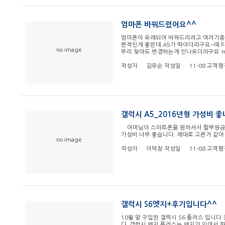
엄마폰 바꿔드렸어요^^
엄마폰이 오래되어 바꿔드리려고 여러기종 찾
본적인게 좋은데 A5가 딱이더라구요~때 
no image
무리 찾아도 변경하는게 안나오더라구요 
작성자
김유순
작성일
11-08
고객평
갤럭시 A5_2016년형 가성비 좋네
어머님이 스마트폰을 원하셔서 할부원금 없
가성비 너무 좋습니다. 제대로 고른거 같아
no image
작성자
이덕창
작성일
11-08
고객평
갤럭시 S6엣지+후기입니다^^
10월 말 구입한 갤럭시 S6 플러스 입니
다. 갤럭시 엣지 플러스는 엣지가 있어서