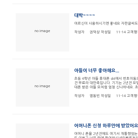
대박~~~~
어르신이 사용하시기엔 좋네요 자판글씨도 크고~~
no image
작성자
권덕상
작성일
11-14
고객평
아들이 너무 좋아해요...
초등 4학년 아들 휴대폰 skt에서 번호이동
건 무료라 대만족입니다. 기기는 2년전 모
no image
대폰 받은 아들 모처럼 엄청 신나하네요. 
작성자
염동빈
작성일
11-14
고객평
어머니폰 신청 하루만에 받았어요
어머니 폰을 2년전에도 여기서 개통했었는