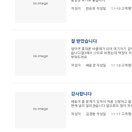
동영상 보기도 좋습니다.
no image
작성자
한승희
작성일
11-18
고객평
잘 받았습니다
엄마꺼 휴대폰 바꿀때가 되어 여기저기 검
습니다갤3에서 J7으로 바꿨는데 액정이 
no image
부탁드려요
작성자
배윤경
작성일
11-18
고객평
감사합니다
배송이 좀 문제가 있어서 처음 신청하고 좀
변에 널리 알리겠습니다.앞으로도 많이 파시
no image
작성자
김경환
작성일
11-17
고객평