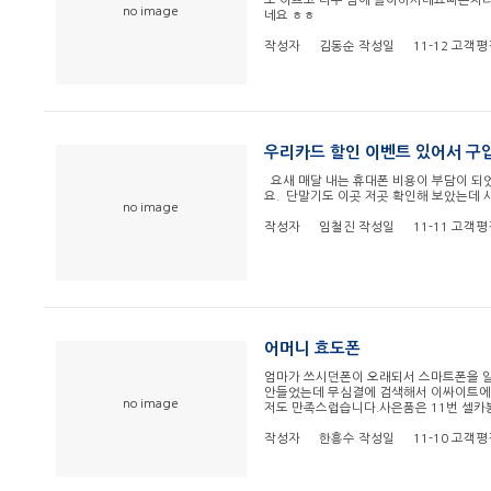
도 이쁘고 너무 맘에 들어하시네요빠른처
no image
네요 ㅎㅎ
작성자
김동순
작성일
11-12
고객평
우리카드 할인 이벤트 있어서 구
요새 매달 내는 휴대폰 비용이 부담이 되
요. 단말기도 이곳 저곳 확인해 보았는데
no image
작성자
임철진
작성일
11-11
고객평
어머니 효도폰
엄마가 쓰시던폰이 오래되서 스마트폰을 
안들었는데 무심결에 검색해서 이싸이트에서
no image
저도 만족스럽습니다.사은품은 11번 셀
작성자
한흥수
작성일
11-10
고객평